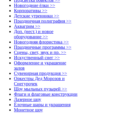
Подсветка обьектов >>
Новогодние ёлки >>
Корпоративы >>
Детские утренники >>
Праздничная полиграфия >>
Аквагрим >>
Доп. (нест.) и новое
оборудование >>
Новогодняя флористика >>
Праздничные программы >>
Сцены, свет, звук и пр. >>
Искуственный снег >>
Оформление и украшение
залов
Сувенирная продукция >>
Оркестры Дед Морозов и
Снегурочек
Шоу мыльных пузырей >>
Флаги и флаговые конструкции
Лазерное шоу
Ёлочные шары и украшения
Монетное шоу