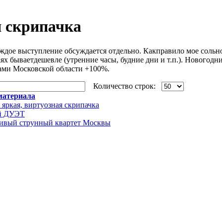
 скрипачка
ждое выступление обсуждается отдельно. Какправило мое сольн
ях бываетдешевле (утренние часы, будние дни и т.п.). Новогодн
ами Московской области +100%.
Количество строк:
материала
 яркая, виртуозная скрипачка
й ДУЭТ
ивый струнный квартет Москвы