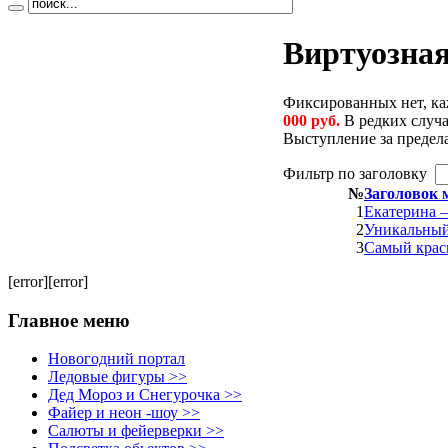
Виртуозная
Фиксированных нет, ка
000 руб.
В редких случа
Выступление за предел
Фильтр по заголовку
№
Заголовок 
1
Екатерина –
2
Уникальны
3
Самый крас
[error][error]
Главное меню
Новогодний портал
Ледовые фигуры >>
Дед Мороз и Снегурочка >>
Файер и неон -шоу >>
Салюты и фейерверки >>