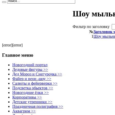
Шоу мыльн
Фильтр по заголовку
№
Заголовок 
1
Шоу мыльны
[error][error]
Главное меню
Новогодний портал
Ледовые фигуры >>
Дед Мороз и Снегурочка >>
Файер и неон -шоу >>
Салюты и фейерверки >>
Подсветка обьектов >>
Новогодние ёлки >>
Корпоративы >>
Детские утренники >>
Праздничная полиграфия >>
Аквагрим >>