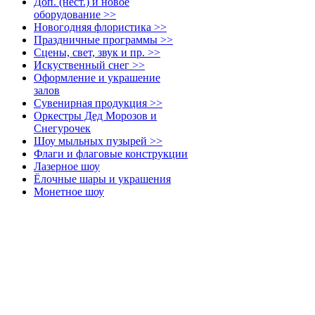
Доп. (нест.) и новое
оборудование >>
Новогодняя флористика >>
Праздничные программы >>
Сцены, свет, звук и пр. >>
Искуственный снег >>
Оформление и украшение
залов
Сувенирная продукция >>
Оркестры Дед Морозов и
Снегурочек
Шоу мыльных пузырей >>
Флаги и флаговые конструкции
Лазерное шоу
Ёлочные шары и украшения
Монетное шоу