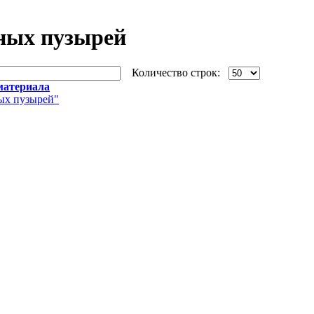
ых пузырей
Количество строк:
материала
х пузырей"