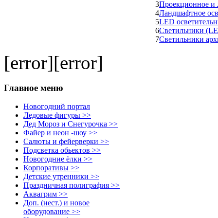
3
Проекционное и 
4
Ландшафтное ос
5
LED осветитель
6
Светильники (L
7
Светильники арх
[error][error]
Главное меню
Новогодний портал
Ледовые фигуры >>
Дед Мороз и Снегурочка >>
Файер и неон -шоу >>
Салюты и фейерверки >>
Подсветка обьектов >>
Новогодние ёлки >>
Корпоративы >>
Детские утренники >>
Праздничная полиграфия >>
Аквагрим >>
Доп. (нест.) и новое
оборудование >>