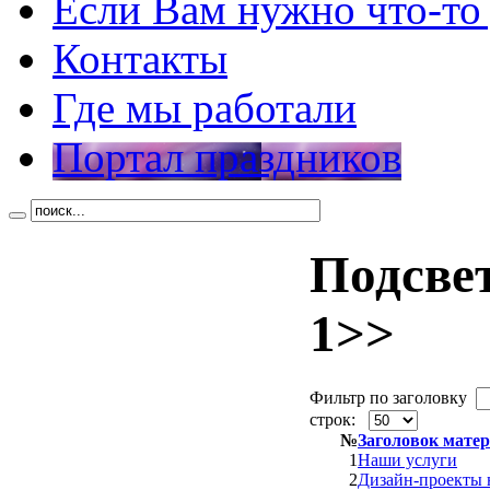
Если Вам нужно что-то
Контакты
Где мы работали
Портал праздников
Подсве
1>>
Фильтр по заголовку
строк:
№
Заголовок мате
1
Наши услуги
2
Дизайн-проекты 