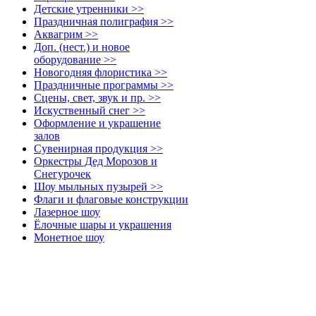
Детские утренники >>
Праздничная полиграфия >>
Аквагрим >>
Доп. (нест.) и новое
оборудование >>
Новогодняя флористика >>
Праздничные программы >>
Сцены, свет, звук и пр. >>
Искуственный снег >>
Оформление и украшение
залов
Сувенирная продукция >>
Оркестры Дед Морозов и
Снегурочек
Шоу мыльных пузырей >>
Флаги и флаговые конструкции
Лазерное шоу
Ёлочные шары и украшения
Монетное шоу