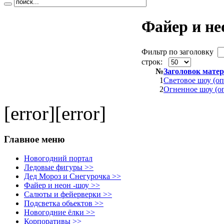
Файер и не
Фильтр по заголовку
строк:
№
Заголовок мате
1
Световое шоу (оп
2
Огненное шоу (о
[error][error]
Главное меню
Новогодний портал
Ледовые фигуры >>
Дед Мороз и Снегурочка >>
Файер и неон -шоу >>
Салюты и фейерверки >>
Подсветка обьектов >>
Новогодние ёлки >>
Корпоративы >>