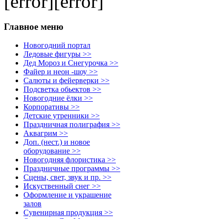
[error][error]
Главное меню
Новогодний портал
Ледовые фигуры >>
Дед Мороз и Снегурочка >>
Файер и неон -шоу >>
Салюты и фейерверки >>
Подсветка обьектов >>
Новогодние ёлки >>
Корпоративы >>
Детские утренники >>
Праздничная полиграфия >>
Аквагрим >>
Доп. (нест.) и новое
оборудование >>
Новогодняя флористика >>
Праздничные программы >>
Сцены, свет, звук и пр. >>
Искуственный снег >>
Оформление и украшение
залов
Сувенирная продукция >>