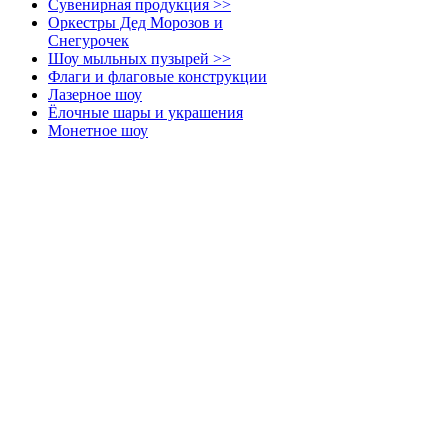
Сувенирная продукция >>
Оркестры Дед Морозов и
Снегурочек
Шоу мыльных пузырей >>
Флаги и флаговые конструкции
Лазерное шоу
Ёлочные шары и украшения
Монетное шоу