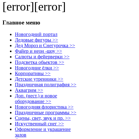
[error][error]
Главное меню
Новогодний портал
Ледовые фигуры >>
Дед Мороз и Снегурочка >>
Файер и неон -шоу >>
Салюты и фейерверки >>
Подсветка обьектов >>
Новогодние ёлки >>
Корпоративы >>
Детские утренники >>
Праздничная полиграфия >>
Аквагрим >>
Доп. (нест.) и новое
оборудование >>
Новогодняя флористика >>
Праздничные программы >>
Сцены, свет, звук и пр. >>
Искуственный снег >>
Оформление и украшение
залов