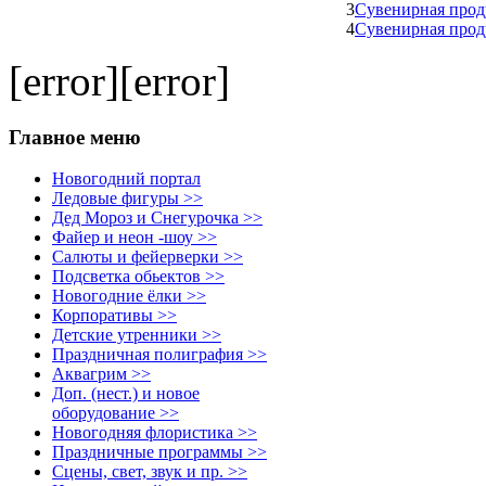
3
Сувенирная прод
4
Сувенирная прод
[error][error]
Главное меню
Новогодний портал
Ледовые фигуры >>
Дед Мороз и Снегурочка >>
Файер и неон -шоу >>
Салюты и фейерверки >>
Подсветка обьектов >>
Новогодние ёлки >>
Корпоративы >>
Детские утренники >>
Праздничная полиграфия >>
Аквагрим >>
Доп. (нест.) и новое
оборудование >>
Новогодняя флористика >>
Праздничные программы >>
Сцены, свет, звук и пр. >>