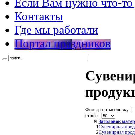
Если Вам нужно что-то
Контакты
Где мы работали
Портал праздников
Сувени
продук
Фильтр по заголовку
строк:
№
Заголовок мате
1
Сувенирная прод
2
Сувенирная прод