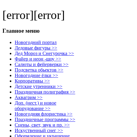
[error][error]
Главное меню
Новогодний портал
Ледовые фигуры >>
Дед Мороз и Снегурочка >>
Файер и неон -шоу >>
Салюты и фейерверки >>
Подсветка обьектов >>
Новогодние ёлки >>
Корпоративы >>
Детские утренники >>
Праздничная полиграфия >>
Аквагрим >>
Доп. (нест.) и новое
оборудование >>
Новогодняя флористика >>
Праздничные программы >>
Сцены, свет, звук и пр. >>
Искуственный снег >>
Оформление и украшение