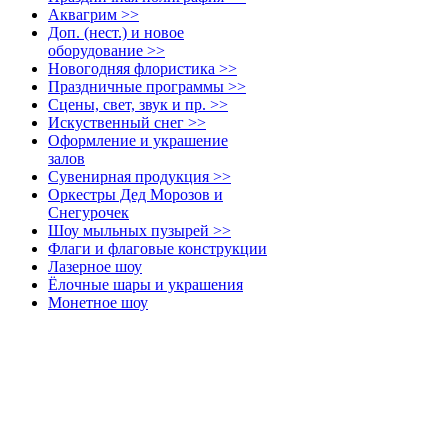
Аквагрим >>
Доп. (нест.) и новое
оборудование >>
Новогодняя флористика >>
Праздничные программы >>
Сцены, свет, звук и пр. >>
Искуственный снег >>
Оформление и украшение
залов
Сувенирная продукция >>
Оркестры Дед Морозов и
Снегурочек
Шоу мыльных пузырей >>
Флаги и флаговые конструкции
Лазерное шоу
Ёлочные шары и украшения
Монетное шоу