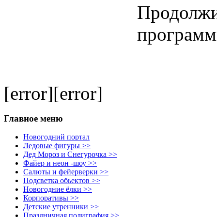
Продолжи
программ
[error][error]
Главное меню
Новогодний портал
Ледовые фигуры >>
Дед Мороз и Снегурочка >>
Файер и неон -шоу >>
Салюты и фейерверки >>
Подсветка обьектов >>
Новогодние ёлки >>
Корпоративы >>
Детские утренники >>
Праздничная полиграфия >>