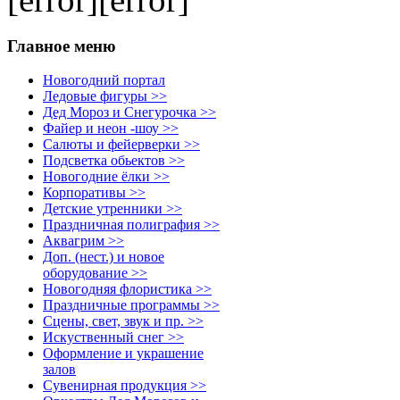
Главное меню
Новогодний портал
Ледовые фигуры >>
Дед Мороз и Снегурочка >>
Файер и неон -шоу >>
Салюты и фейерверки >>
Подсветка обьектов >>
Новогодние ёлки >>
Корпоративы >>
Детские утренники >>
Праздничная полиграфия >>
Аквагрим >>
Доп. (нест.) и новое
оборудование >>
Новогодняя флористика >>
Праздничные программы >>
Сцены, свет, звук и пр. >>
Искуственный снег >>
Оформление и украшение
залов
Сувенирная продукция >>