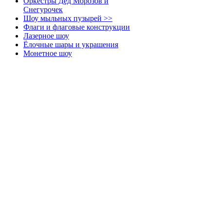
Оркестры Дед Морозов и
Снегурочек
Шоу мыльных пузырей >>
Флаги и флаговые конструкции
Лазерное шоу
Ёлочные шары и украшения
Монетное шоу